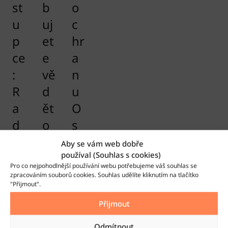
st
b
o
u
uj
c
p
et
hr
ce
e
a
:
vě
n
R
d
u
a
ět
O
d
o
s
y
d
o
Aby se vám web dobře
používal (Souhlas s cookies)
o
A
b
Pro co nejpohodlnější používání webu potřebujeme váš souhlas se
d
K
ní
zpracováním souborů cookies. Souhlas udělíte kliknutím na tlačítko
"Přijmout".
A
P
c
Přijmout
K
o
h
P
n
ú
Odmítnout