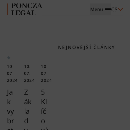
CS
Menu
NEJNOVĚJŠÍ ČLÁNKY
10.
10.
10.
07.
07.
07.
2024
2024
2024
Ja
Z
5
k
ák
Kl
vy
la
íč
br
d
o