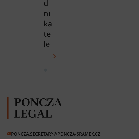
d
ni
ka
te
le
PONCZA.SECRETARY@PONCZA-SRAMEK.CZ